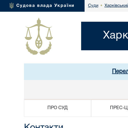
Харківськи
Судова влада України
Суди
•
Харк
Перел
ПРО СУД
ПРЕС-Ц
Контакти