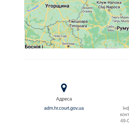
Адреса
adm.hr.court.gov.ua
Ін
конт
49-0