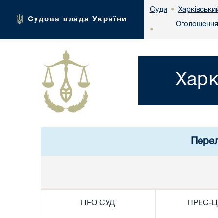
Харківськи
Суди
•
Судова влада України
Оголошення 
•
Харк
Перел
ПРО СУД
ПРЕС-Ц