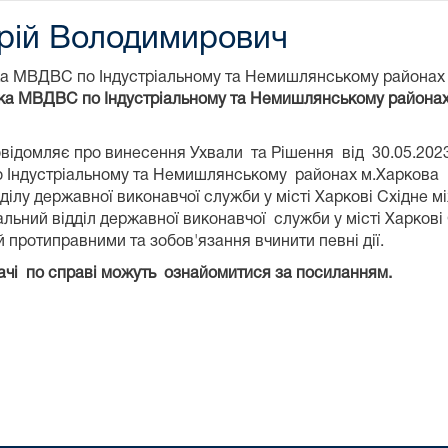
ерій Володимирович
ка МВДВС по Індустріальному та Немишлянському районах 
а МВДВС по Індустріальному та Немишлянському районах 
відомляє про винесення Ухвали та Рішення від 30.05.202
 Індустріальному та Немишлянському районах м.Харкова Г
ілу державної виконавчої служби у місті Харкові Східне мі
альний відділ державної виконавчої служби у місті Харкові
й протиправними та зобов'язання вчинити певні дії.
ачі по справі можуть ознайомитися за посиланням.