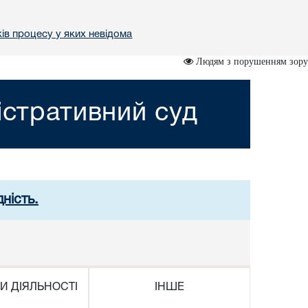
ів процесу у яких невідома
Людям з порушенням зору
істративний суд
ність.
И ДІЯЛЬНОСТІ
ІНШЕ