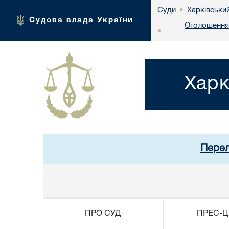
Харківськи
Суди
•
Судова влада України
Оголошення 
•
Харк
Перел
ПРО СУД
ПРЕС-Ц