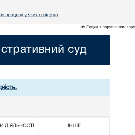
ів процесу у яких невідома
Людям з порушенням зору
істративний суд
ність.
И ДІЯЛЬНОСТІ
ІНШЕ