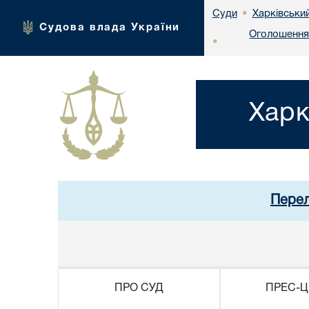
Харківськи
Суди
•
Судова влада України
Оголошення 
•
Харк
Перел
ПРО СУД
ПРЕС-Ц