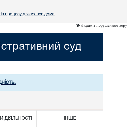
ів процесу у яких невідома
Людям з порушенням зору
істративний суд
ність.
И ДІЯЛЬНОСТІ
ІНШЕ