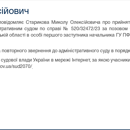
ійович
повідомляє Старикова Миколу Олексійовича про прийнятт
стративним судом по справі № 520/32472/23 за позовом
ькій області в особі першого заступника начальника ГУ ПФ
 повторного звернення до адміністративного суду в порядк
 судової влади України в мережі Інтернет, за якою учасни
gov.ua/sud2070/
.