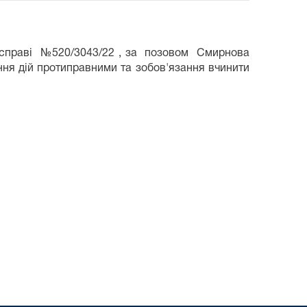
по справі №520/3043/22 , за позовом Смирнова
ння дій протиправними та зобов'язання вчинити