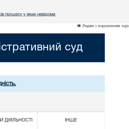
ів процесу у яких невідома
Людям з порушенням зору
істративний суд
ність.
И ДІЯЛЬНОСТІ
ІНШЕ