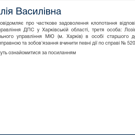
лія Василівна
овідомляє про часткове задоволення клопотання відпов
равління ДПС у Харківській області, третя особа: Лозі
льного управління МЮ (м. Харків) в особі старшого 
правною та зобов'язання вчинити певні дії по справі № 520
жуть ознайомитися за посиланням