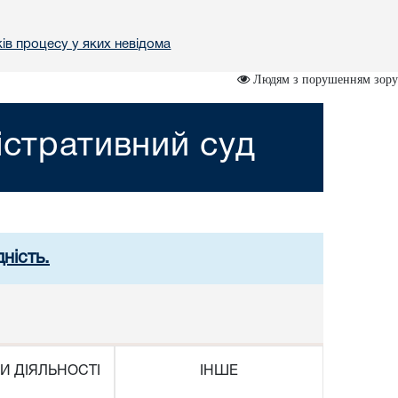
ів процесу у яких невідома
Людям з порушенням зору
істративний суд
ність.
И ДІЯЛЬНОСТІ
ІНШЕ