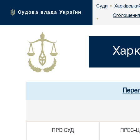
Харківськи
Суди
•
Судова влада України
Оголошення 
•
Харк
Перел
ПРО СУД
ПРЕС-Ц