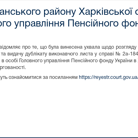
нського району Харківської о
ого управління Пенсійного фо
овідомляє про те, що була винесена ухвала щодо розгляду
 та видачу дублікату виконавчого листа у справі № 2а-18
и в особі Головного управління Пенсійного фонду України в
ргованості.
жуть ознайомитися за посиланням
https://reyestr.court.gov