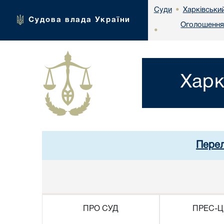
Харківськи
Суди
•
Судова влада України
Оголошення 
•
Харк
Перел
ПРО СУД
ПРЕС-Ц