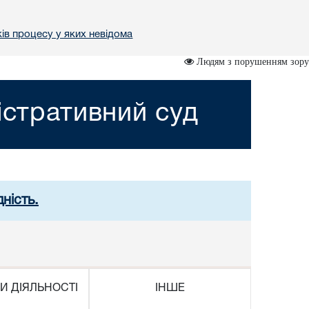
ів процесу у яких невідома
Людям з порушенням зору
істративний суд
ність.
И ДІЯЛЬНОСТІ
ІНШЕ