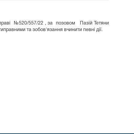
справі №520/557/22 , за позовом Пазій Тетяни
иправними та зобов'язання вчинити певні дії.