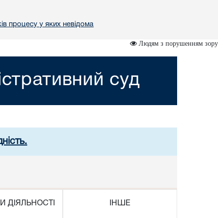
ів процесу у яких невідома
Людям з порушенням зору
істративний суд
ність.
И ДІЯЛЬНОСТІ
ІНШЕ