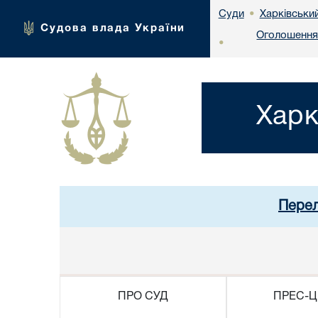
Харківськи
Суди
•
Судова влада України
Оголошення 
•
Харк
Перел
ПРО СУД
ПРЕС-Ц