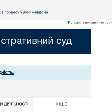
ів процесу у яких невідома
Людям з порушенням зору
істративний суд
ність.
И ДІЯЛЬНОСТІ
ІНШЕ