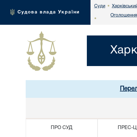
Харківськи
Суди
•
Судова влада України
Оголошення 
•
Харк
Перел
ПРО СУД
ПРЕС-Ц