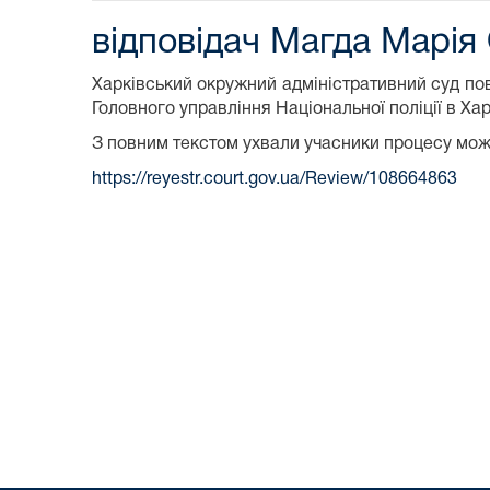
відповідач Магда Марія
Харківський окружний адміністративний суд пов
Головного управління Національної поліції в Ха
З повним текстом ухвали учасники процесу мо
https://reyestr.court.gov.ua/Review/108664863