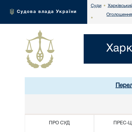
Харківськи
Суди
•
Судова влада України
Оголошення 
•
Харк
Перел
ПРО СУД
ПРЕС-Ц