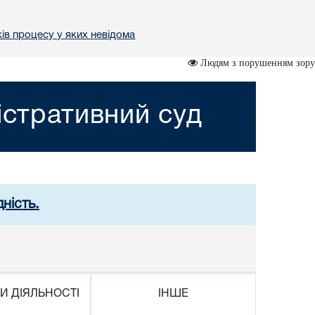
ів процесу у яких невідома
Людям з порушенням зору
істративний суд
ність.
И ДІЯЛЬНОСТІ
ІНШЕ