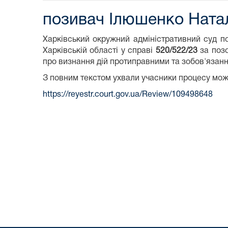
позивач Ілюшенко Натал
Харківський окружний адміністративний суд по
Харківській області у справі
520/522/23
за поз
про визнання дій протиправними та зобов'язання
З повним текстом ухвали учасники процесу мо
https://reyestr.court.gov.ua/Review/109498648