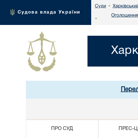
Харківськи
Суди
•
Судова влада України
Оголошення 
•
Харк
Перел
ПРО СУД
ПРЕС-Ц