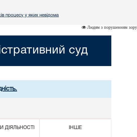
ів процесу у яких невідома
Людям з порушенням зору
істративний суд
ність.
И ДІЯЛЬНОСТІ
ІНШЕ