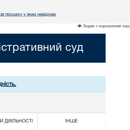
ів процесу у яких невідома
Людям з порушенням зору
істративний суд
ність.
И ДІЯЛЬНОСТІ
ІНШЕ