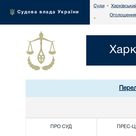
Харківськи
Суди
•
Судова влада України
Оголошення 
•
Харк
Перел
ПРО СУД
ПРЕС-Ц