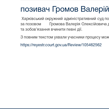
позивач Громов Валерій
Харківський окружний адміністративний суд п
за позовом Громова Валерія Олексійовича до 
та зобов’язання вчинити певні дії.
З повним текстом ухвали учасники процесу мо
https://reyestr.court.gov.ua/Review/105462562