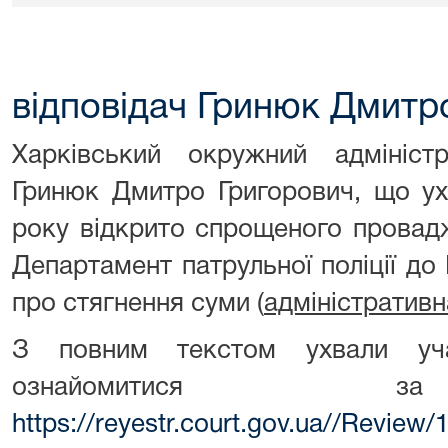
відповідач Гринюк Дмитр
Харківський окружний адмініст
Гринюк Дмитро Григорович, що ух
року відкрито спрощеного провад
Департамент патрульної поліції д
про стягнення суми (
адміністратив
З повним текстом ухвали уч
ознайомитися з
https://reyestr.court.gov.ua//Review