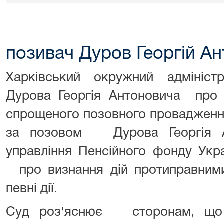
позивач Дуров Георгій А
Харківський окружний адмініст
Дурова Георгія Антоновича про в
спрощеного позовного провадження
за позовом Дурова Георгія А
управління Пенсійного фонду Укра
про визнання дій протиправними
певні дії.
Суд роз'яснює сторонам, що 