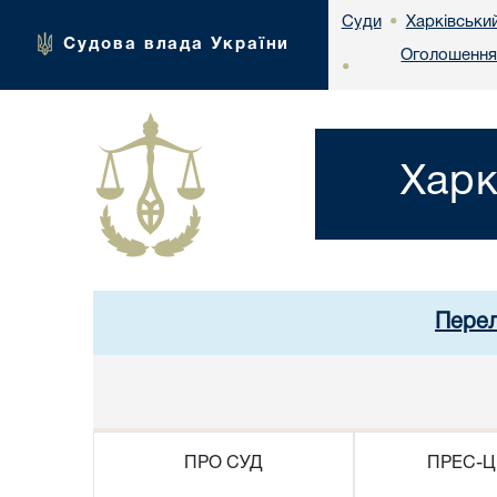
Харківськи
Суди
•
Судова влада України
Оголошення 
•
Харк
Перел
ПРО СУД
ПРЕС-Ц