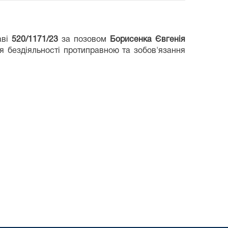
аві
520/1171/23
за позовом
Борисенка Євгенія
ня бездіяльності протиправною та зобов'язання