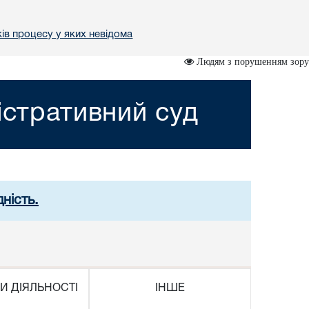
ів процесу у яких невідома
Людям з порушенням зору
істративний суд
ність.
И ДІЯЛЬНОСТІ
ІНШЕ