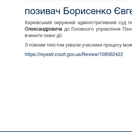
позивач Борисенко Євг
Харківський окружний адміністративний суд 
Олександровича
до Головного управління Пен
вчинити певні дії.
З повним текстом ухвали учасники процесу мо
https://reyestr.court.gov.ua/Review/108562422