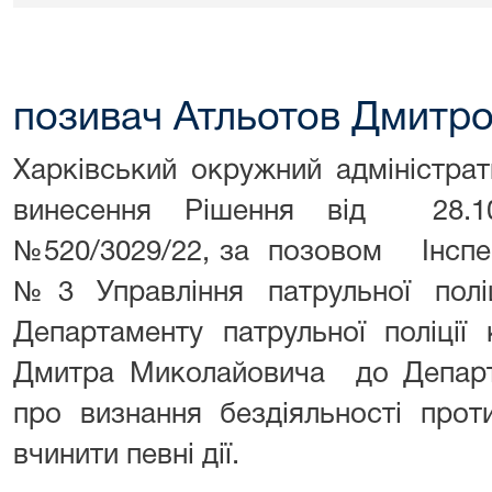
позивач Атльотов Дмитр
Харківський окружний адміністра
винесення Рішення від 28.1
№520/3029/22, за позовом Інспе
№3 Управління патрульної поліц
Департаменту патрульної поліції 
Дмитра Миколайовича до Департа
про визнання бездіяльності прот
вчинити певні дії.