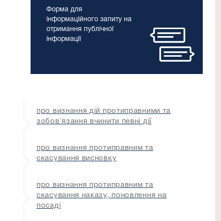
Форма для
інформаційного запиту на
отримання публічної
інформації
про визнання дій протиправними та
зобов'язання вчинити певні дії
про визнання протиправним та
скасування висновку
про визнання протиправним та
скасування наказу, поновлення на
посаді