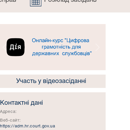
справ
Розклад засідань
Попередній
Наступний
Участь у відеозасіданні
Контактні дані
Адреса:
Веб-сайт:
https://adm.hr.court.gov.ua