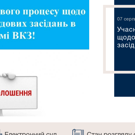
07 сер
Учас
щодо
засі