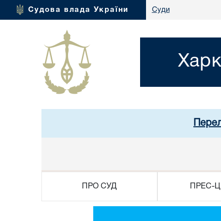
Судова влада України
Суди
Харк
Перел
ПРО СУД
ПРЕС-Ц