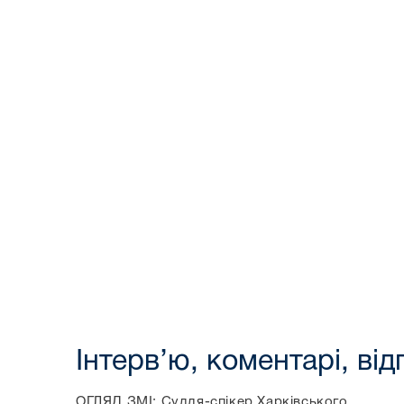
Інтерв’ю, коментарі, від
ОГЛЯД ЗМІ: Суддя-спікер Харківського