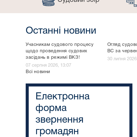
Судовий збір
Останні новини
Учасникам судового процесу
Огляд судов
щодо проведення судових
ВС за черве
засідань в режимі ВКЗ!
30 липня 2026
07 серпня 2026, 13:07
Всі новини
Електронна
форма
звернення
громадян